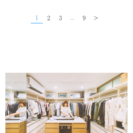
1
2
3
9
>
...