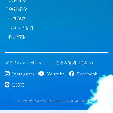
本サイトに掲載する情報には充分に注意を払ってい
会社紹介
ますが、その内容について保証するものではありま
せん。当社は本サイトの使用ならびに閲覧によって
会社概要
生じたいかなる損害にも責任を負いかねます。ま
スタッフ紹介
た、本サイトを装ったウェブサイトによって生じた
損害にも責任を負いかねます。本サイトのURLや情
採用情報
報は予告なく変更される場合があります。
第二条
当社は、本サイトにおける各種サービスまたは各種
プライバシーポリシー
よくある質問（Q＆A）
情報の提供またはその遅滞、変更、中断、中止、停
止もしくは廃止、その他本サイトに関連して発生し
Instagram
Youtube
Facebook
たお客様または第三者の損害について、一切の責任
を負わないものとします。情報の閲覧やサービスの
LINE
提供を受けるにあたっては、法令上の義務に従った
上、お客様ご自身の責任において行っていただきま
すようお願いいたします。
© 2023 NAKAMURA DOKEN CO.,LTD. all rights reserved.
第三条