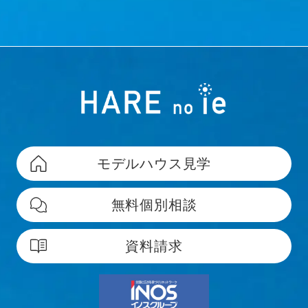
て、当ウェブサイトへの過去のアクセス情報に基づ
いてインターネット上のさまざまなサイトに当社の
広告を配信することがあります。Google広告また
は、Network Advertising Initiative のオプトアウト
ページにアクセスして、Googleを含む第三者配信事
業者による Cookieの使用を無効にできます。
著作権について
モデルハウス見学
当社ホームページの内容、テキスト、画像等の無断
転載・無断使用を固く禁じます。
無料個別相談
当社のホームページ上の文書（商品画像情報等含
む）に関する著作権は、特別の記載がない限り、す
資料請求
べて当社ならびにサイト制作会社に帰属します。本
ホームページをご利用いただく際には、非営利目的
およびお客様内部の使用に限り、これらの文書を複
製することができます。