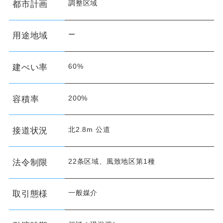
調整区域
都市計画
ー
用途地域
60%
建ぺい率
200%
容積率
北2.8m 公道
接道状況
22条区域、風致地区第1種
法令制限
一般媒介
取引態様