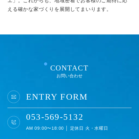
エ」。これからも、地域密着でお客様のご期待に応
ついては、確実に、かつ、速やかに消去します。
える確かな家づくりを展開してまいります。
IPアドレス等の利用について
当社ウェブサイトへのアクセスの傾向を分析するた
め、また、当社ウェブサイトで発生した問題を解決
するために、アクセスのなされたIPアドレス、ドメ
インを記録することがあります。しかし、そのよう
なデータからは、お客様個人を特定することはでき
ません。
CONTACT
お問い合わせ
クッキー（Cookie）について
当社のウェブサイトをより便利に閲覧していただく
ため、ウェブサーバよりお客様のコンピュータにク
ENTRY FORM
ッキー（cookie）と呼ばれる小規模のデータを送付
し、ハードディスクに記憶することがあります。ブ
053-569-5132
ラウザの設定でクッキーの受け取りを拒否すること
ができますが、それによりウェブサイトのご利用が
AM 09:00〜18:00 │ 定休日 火・水曜日
正常にできない場合がありますのでご注意下さい。
Google を含む第三者配信事業者は Cookieを使用し