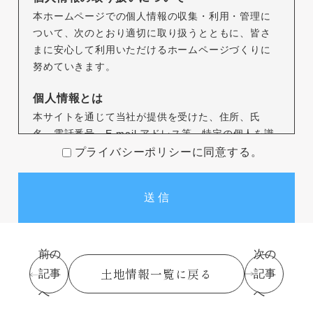
本ホームページでの個人情報の収集・利用・管理に
ついて、次のとおり適切に取り扱うとともに、皆さ
まに安心して利用いただけるホームページづくりに
努めていきます。
個人情報とは
本サイトを通じて当社が提供を受けた、住所、氏
名、電話番号、E-mail アドレス等、特定の個人を識
別できる情報をいいます。
プライバシーポリシーに同意する。
個人情報の収集について
本サイトを通じて個人情報を収集する際は、利用者
ご本人の意思による情報の提供を原則とします。
個人情報の収集にあたってはその利用目的を特定
し、明示いたします。
前の
次の
個人情報の収集は特定された利用目的を達成するた
土地情報一覧に戻る
記事
記事
めに必要な範囲内で行います。
へ
へ