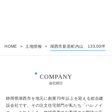
個人情報の利用制限について
提供いただいた個人情報は、あらかじめ明示した利
用目的の範囲内で利用いたします。
個人情報は、本人の同意がある場合を除き、明示し
た利用目的以外で利用・提供することはありませ
ん。
個人情報の利用目的の範囲内において、個人情報を
含む業務を外部委託する場合は、契約書等により当
HOME
>
土地情報
>
湖西市新居町内山 133.00坪
社と同等の個人情報の適正な管理を求めます。
個人情報の管理について
収集しました個人情報については、ホームページ管
理者が厳重に管理し、漏えい、不正流用、改ざん等
COMPANY
の防止に適切な対策を講じます。
会社紹介
当社が信頼に足ると判断した委託先に個人情報を委
託することがあります。その利用目的は明示した当
社の利用目的達成のために必要な範囲内に限りま
静岡県湖西市を地元に創業70年以上を迎える総合建
す。
設会社です。その注文住宅部門が私たち「ハレノイ
利用目的に関し保存の必要のなくなった個人情報に