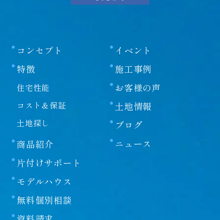
文書に当社の著作権の表示がされている場合は、当
該著作権の表示を付したまま複製していただくこと
が必要です。営利目的による複製、あるいは翻訳、
コンセプト
イベント
有線送信等、上記以外の著作権法上の利用はできま
特徴
施工事例
せんので、ご注意ください。
お客様の声
住宅性能
免責事項
コスト＆保証
土地情報
土地探し
当社は、当社が運営/管理するウェブサイト（以下、
ブログ
「本サイト」といいます）の運営にあたり、下記の
ニュース
商品紹介
各条項に定める事項については、免責されるものと
します。
片付けサポート
本サイトをご利用のお客様（以下、単に「お客様」
モデルハウス
といいます）は、本免責事項の内容をご承諾頂いた
ものと見なしますので、ご了承ください。
無料個別相談
第一条
資料請求