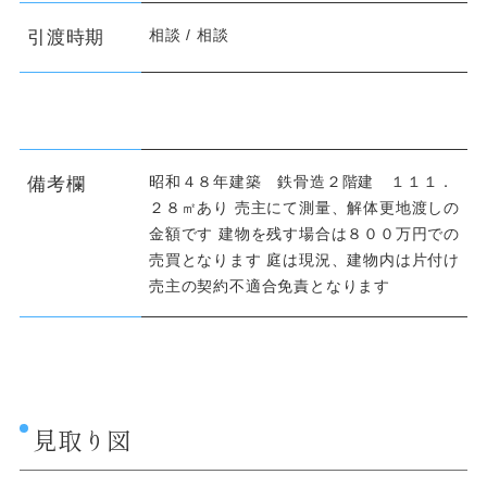
相談 / 相談
引渡時期
昭和４８年建築 鉄骨造２階建 １１１．
備考欄
２８㎡あり 売主にて測量、解体更地渡しの
金額です 建物を残す場合は８００万円での
売買となります 庭は現況、建物内は片付け
売主の契約不適合免責となります
見取り図