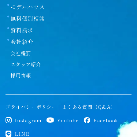
モデルハウス
といいます）は、本免責事項の内容をご承諾頂いた
ものと見なしますので、ご了承ください。
無料個別相談
第一条
資料請求
本サイトに掲載する情報には充分に注意を払ってい
会社紹介
ますが、その内容について保証するものではありま
せん。当社は本サイトの使用ならびに閲覧によって
会社概要
生じたいかなる損害にも責任を負いかねます。ま
スタッフ紹介
た、本サイトを装ったウェブサイトによって生じた
損害にも責任を負いかねます。本サイトのURLや情
採用情報
報は予告なく変更される場合があります。
第二条
当社は、本サイトにおける各種サービスまたは各種
プライバシーポリシー
よくある質問（Q＆A）
情報の提供またはその遅滞、変更、中断、中止、停
止もしくは廃止、その他本サイトに関連して発生し
Instagram
Youtube
Facebook
たお客様または第三者の損害について、一切の責任
を負わないものとします。情報の閲覧やサービスの
LINE