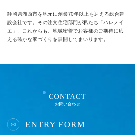
託することがあります。その利用目的は明示した当
社の利用目的達成のために必要な範囲内に限りま
静岡県湖西市を地元に創業70年以上を迎える総合建
す。
設会社です。その注文住宅部門が私たち「ハレノイ
利用目的に関し保存の必要のなくなった個人情報に
エ」。これからも、地域密着でお客様のご期待に応
ついては、確実に、かつ、速やかに消去します。
える確かな家づくりを展開してまいります。
IPアドレス等の利用について
当社ウェブサイトへのアクセスの傾向を分析するた
め、また、当社ウェブサイトで発生した問題を解決
するために、アクセスのなされたIPアドレス、ドメ
インを記録することがあります。しかし、そのよう
なデータからは、お客様個人を特定することはでき
ません。
CONTACT
お問い合わせ
クッキー（Cookie）について
当社のウェブサイトをより便利に閲覧していただく
ため、ウェブサーバよりお客様のコンピュータにク
ENTRY FORM
ッキー（cookie）と呼ばれる小規模のデータを送付