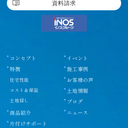
資料請求
べて当社ならびにサイト制作会社に帰属します。本
ホームページをご利用いただく際には、非営利目的
およびお客様内部の使用に限り、これらの文書を複
製することができます。
文書に当社の著作権の表示がされている場合は、当
該著作権の表示を付したまま複製していただくこと
が必要です。営利目的による複製、あるいは翻訳、
コンセプト
イベント
有線送信等、上記以外の著作権法上の利用はできま
特徴
施工事例
せんので、ご注意ください。
お客様の声
住宅性能
免責事項
コスト＆保証
土地情報
土地探し
当社は、当社が運営/管理するウェブサイト（以下、
ブログ
「本サイト」といいます）の運営にあたり、下記の
ニュース
商品紹介
各条項に定める事項については、免責されるものと
します。
片付けサポート
本サイトをご利用のお客様（以下、単に「お客様」