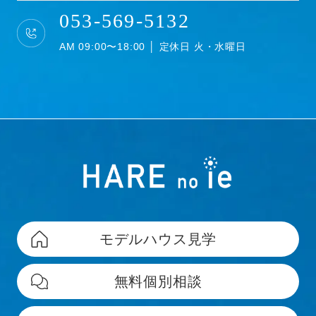
し、ハードディスクに記憶することがあります。ブ
053-569-5132
ラウザの設定でクッキーの受け取りを拒否すること
ができますが、それによりウェブサイトのご利用が
AM 09:00〜18:00 │ 定休日 火・水曜日
正常にできない場合がありますのでご注意下さい。
Google を含む第三者配信事業者は Cookieを使用し
て、当ウェブサイトへの過去のアクセス情報に基づ
いてインターネット上のさまざまなサイトに当社の
広告を配信することがあります。Google広告また
は、Network Advertising Initiative のオプトアウト
ページにアクセスして、Googleを含む第三者配信事
業者による Cookieの使用を無効にできます。
著作権について
モデルハウス見学
当社ホームページの内容、テキスト、画像等の無断
転載・無断使用を固く禁じます。
無料個別相談
当社のホームページ上の文書（商品画像情報等含
む）に関する著作権は、特別の記載がない限り、す