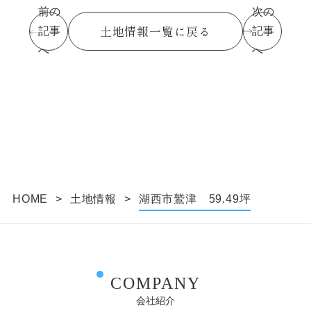
し、明示いたします。
前の
次の
個人情報の収集は特定された利用目的を達成するた
土地情報一覧に戻る
記事
記事
めに必要な範囲内で行います。
へ
へ
個人情報の利用制限について
提供いただいた個人情報は、あらかじめ明示した利
用目的の範囲内で利用いたします。
個人情報は、本人の同意がある場合を除き、明示し
た利用目的以外で利用・提供することはありませ
ん。
個人情報の利用目的の範囲内において、個人情報を
含む業務を外部委託する場合は、契約書等により当
HOME
>
土地情報
>
湖西市鷲津 59.49坪
社と同等の個人情報の適正な管理を求めます。
個人情報の管理について
収集しました個人情報については、ホームページ管
理者が厳重に管理し、漏えい、不正流用、改ざん等
COMPANY
の防止に適切な対策を講じます。
会社紹介
当社が信頼に足ると判断した委託先に個人情報を委