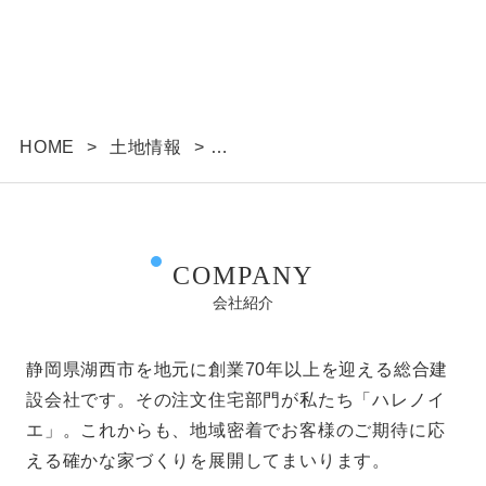
用目的の範囲内で利用いたします。
個人情報は、本人の同意がある場合を除き、明示し
た利用目的以外で利用・提供することはありませ
ん。
個人情報の利用目的の範囲内において、個人情報を
含む業務を外部委託する場合は、契約書等により当
HOME
>
土地情報
>
社と同等の個人情報の適正な管理を求めます。
湖西市新居町中之郷 1065.14坪
個人情報の管理について
収集しました個人情報については、ホームページ管
理者が厳重に管理し、漏えい、不正流用、改ざん等
COMPANY
の防止に適切な対策を講じます。
会社紹介
当社が信頼に足ると判断した委託先に個人情報を委
託することがあります。その利用目的は明示した当
静岡県湖西市を地元に創業70年以上を迎える総合建
社の利用目的達成のために必要な範囲内に限りま
す。
設会社です。その注文住宅部門が私たち「ハレノイ
利用目的に関し保存の必要のなくなった個人情報に
エ」。これからも、地域密着でお客様のご期待に応
ついては、確実に、かつ、速やかに消去します。
える確かな家づくりを展開してまいります。