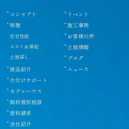
該著作権の表示を付したまま複製していただくこと
が必要です。営利目的による複製、あるいは翻訳、
コンセプト
イベント
有線送信等、上記以外の著作権法上の利用はできま
特徴
施工事例
せんので、ご注意ください。
お客様の声
住宅性能
免責事項
コスト＆保証
土地情報
土地探し
ブログ
当社は、当社が運営/管理するウェブサイト（以下、
「本サイト」といいます）の運営にあたり、下記の
ニュース
商品紹介
各条項に定める事項については、免責されるものと
します。
片付けサポート
本サイトをご利用のお客様（以下、単に「お客様」
モデルハウス
といいます）は、本免責事項の内容をご承諾頂いた
ものと見なしますので、ご了承ください。
無料個別相談
第一条
資料請求
本サイトに掲載する情報には充分に注意を払ってい
会社紹介
ますが、その内容について保証するものではありま