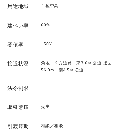
１種中高
用途地域
60%
建ぺい率
150%
容積率
角地：２方道路 東3.6m 公道 接面
接道状況
56.0m 南4.5m 公道
法令制限
売主
取引態様
相談／相談
引渡時期