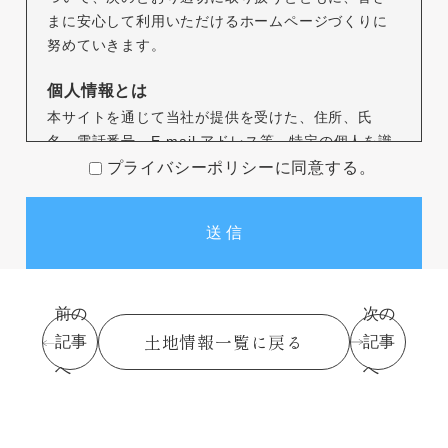
まに安心して利用いただけるホームページづくりに
努めていきます。
個人情報とは
本サイトを通じて当社が提供を受けた、住所、氏
名、電話番号、E-mail アドレス等、特定の個人を識
別できる情報をいいます。
プライバシーポリシーに同意する。
個人情報の収集について
本サイトを通じて個人情報を収集する際は、利用者
ご本人の意思による情報の提供を原則とします。
個人情報の収集にあたってはその利用目的を特定
し、明示いたします。
前の
次の
個人情報の収集は特定された利用目的を達成するた
土地情報一覧に戻る
記事
記事
めに必要な範囲内で行います。
へ
へ
個人情報の利用制限について
提供いただいた個人情報は、あらかじめ明示した利