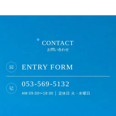
IPアドレス等の利用について
当社ウェブサイトへのアクセスの傾向を分析するた
め、また、当社ウェブサイトで発生した問題を解決
するために、アクセスのなされたIPアドレス、ドメ
インを記録することがあります。しかし、そのよう
なデータからは、お客様個人を特定することはでき
ません。
CONTACT
お問い合わせ
クッキー（Cookie）について
当社のウェブサイトをより便利に閲覧していただく
ENTRY FORM
ため、ウェブサーバよりお客様のコンピュータにク
ッキー（cookie）と呼ばれる小規模のデータを送付
し、ハードディスクに記憶することがあります。ブ
053-569-5132
ラウザの設定でクッキーの受け取りを拒否すること
ができますが、それによりウェブサイトのご利用が
AM 09:00〜18:00 │ 定休日 火・水曜日
正常にできない場合がありますのでご注意下さい。
Google を含む第三者配信事業者は Cookieを使用し
て、当ウェブサイトへの過去のアクセス情報に基づ
いてインターネット上のさまざまなサイトに当社の