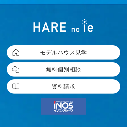
広告を配信することがあります。Google広告また
は、Network Advertising Initiative のオプトアウト
ページにアクセスして、Googleを含む第三者配信事
業者による Cookieの使用を無効にできます。
著作権について
モデルハウス見学
当社ホームページの内容、テキスト、画像等の無断
転載・無断使用を固く禁じます。
無料個別相談
当社のホームページ上の文書（商品画像情報等含
む）に関する著作権は、特別の記載がない限り、す
資料請求
べて当社ならびにサイト制作会社に帰属します。本
ホームページをご利用いただく際には、非営利目的
およびお客様内部の使用に限り、これらの文書を複
製することができます。
文書に当社の著作権の表示がされている場合は、当