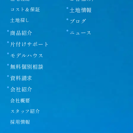
が、その内容について保証するものではありません。当
コスト＆保証
土地情報
社は本サイトの使用ならびに閲覧によって生じたいかな
る損害にも責任を負いかねます。また、本サイトを装っ
土地探し
ブログ
たウェブサイトによって生じた損害にも責任を負いかね
ニュース
商品紹介
ます。本サイトのURLや情報は予告なく変更される場
合があります。
片付けサポート
第二条
モデルハウス
当社は、本サイトにおける各種サービスまたは各種情報
無料個別相談
の提供またはその遅滞、変更、中断、中止、停止もしく
は廃止、その他本サイトに関連して発生したお客様また
資料請求
は第三者の損害について、一切の責任を負わないものと
会社紹介
します。情報の閲覧やサービスの提供を受けるにあたっ
ては、法令上の義務に従った上、お客様ご自身の責任に
会社概要
おいて行っていただきますようお願いいたします。
スタッフ紹介
第三条
採用情報
当社は、本サイトからリンクしている他のウェブサイト
に含まれている情報、サービス等については、一切関知