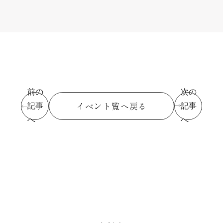
示いたします。
個人情報の収集は特定された利用目的を達成するために
必要な範囲内で行います。
個人情報の利用制限について
提供いただいた個人情報は、あらかじめ明示した利用目
的の範囲内で利用いたします。
個人情報は、本人の同意がある場合を除き、明示した利
前の
次の
用目的以外で利用・提供することはありません。
イベント覧へ戻る
記事
記事
個人情報の利用目的の範囲内において、個人情報を含む
へ
へ
業務を外部委託する場合は、契約書等により当社と同等
の個人情報の適正な管理を求めます。
個人情報の管理について
収集しました個人情報については、ホームページ管理者
が厳重に管理し、漏えい、不正流用、改ざん等の防止に
適切な対策を講じます。
当社が信頼に足ると判断した委託先に個人情報を委託す
ることがあります。その利用目的は明示した当社の利用