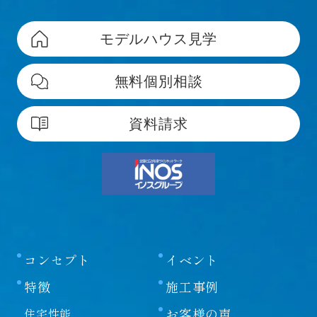
文書に当社の著作権の表示がされている場合は、当該著
モデルハウス見学
作権の表示を付したまま複製していただくことが必要で
す。営利目的による複製、あるいは翻訳、有線送信等、
上記以外の著作権法上の利用はできませんので、ご注意
無料個別相談
ください。
資料請求
免責事項
当社は、当社が運営/管理するウェブサイト（以下、
「本サイト」といいます）の運営にあたり、下記の各条
項に定める事項については、免責されるものとします。
本サイトをご利用のお客様（以下、単に「お客様」とい
います）は、本免責事項の内容をご承諾頂いたものと見
コンセプト
イベント
なしますので、ご了承ください。
特徴
施工事例
第一条
本サイトに掲載する情報には充分に注意を払っています
お客様の声
住宅性能