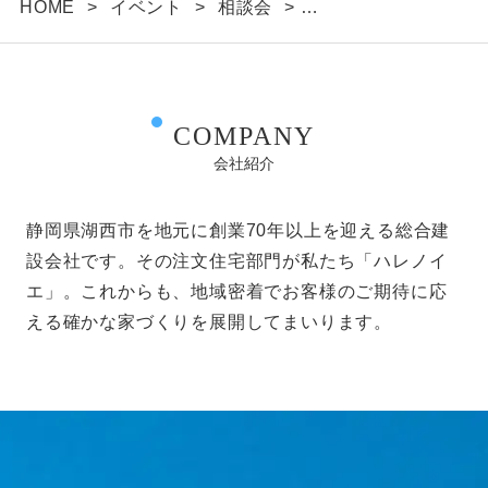
HOME
>
イベント
>
相談会
>
目的達成のために必要な範囲内に限ります。
【予約不要】2024年最新版！家づくり勉強会開
利用目的に関し保存の必要のなくなった個人情報につい
ては、確実に、かつ、速やかに消去します。
催 毎週土・日曜日
IPアドレス等の利用について
COMPANY
当社ウェブサイトへのアクセスの傾向を分析するため、
会社紹介
また、当社ウェブサイトで発生した問題を解決するため
に、アクセスのなされたIPアドレス、ドメインを記録す
ることがあります。しかし、そのようなデータからは、
静岡県湖西市を地元に創業70年以上を迎える総合建
お客様個人を特定することはできません。
設会社です。その注文住宅部門が私たち「ハレノイ
エ」。これからも、地域密着でお客様のご期待に応
クッキー（Cookie）について
える確かな家づくりを展開してまいります。
当社のウェブサイトをより便利に閲覧していただくた
め、ウェブサーバよりお客様のコンピュータにクッキー
（cookie）と呼ばれる小規模のデータを送付し、ハー
ドディスクに記憶することがあります。ブラウザの設定
でクッキーの受け取りを拒否することができますが、そ
れによりウェブサイトのご利用が正常にできない場合が
ありますのでご注意下さい。