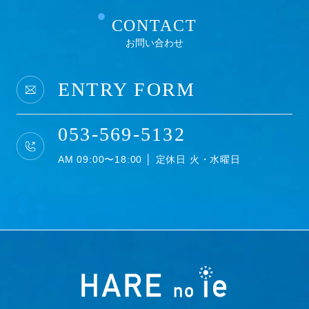
Google を含む第三者配信事業者は Cookieを使用し
CONTACT
て、当ウェブサイトへの過去のアクセス情報に基づいて
お問い合わせ
インターネット上のさまざまなサイトに当社の広告を配
信することがあります。Google広告または、Network
Advertising Initiative のオプトアウトページにアクセ
ENTRY FORM
スして、Googleを含む第三者配信事業者による
Cookieの使用を無効にできます。
053-569-5132
著作権について
AM 09:00〜18:00 │ 定休日 火・水曜日
当社ホームページの内容、テキスト、画像等の無断転
載・無断使用を固く禁じます。
当社のホームページ上の文書（商品画像情報等含む）に
関する著作権は、特別の記載がない限り、すべて当社な
らびにサイト制作会社に帰属します。本ホームページを
ご利用いただく際には、非営利目的およびお客様内部の
使用に限り、これらの文書を複製することができます。