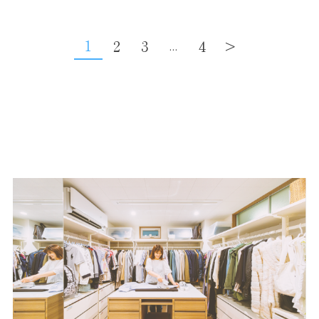
1
2
3
4
>
...