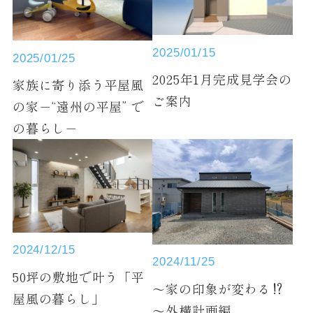
2025/01/15
2025/01/25
2025年1月完成見学会の
家族に寄り添う平屋風
ご案内
の家－“遠州の平屋” で
の暮らし－
2024/12/15
2024/11/25
50坪の敷地で叶う「平
～家の印象が変わる⁉
屋風の暮らし」
～外構計画編