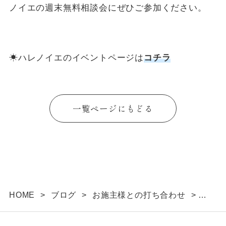
ノイエの週末無料相談会にぜひご参加ください。
☀ハレノイエのイベントページは
コチラ
一覧ページにもどる
HOME
>
ブログ
>
お施主様との打ち合わせ
>
進学に合わせた家づくりスケジュールの立て方－い
つから始める？－